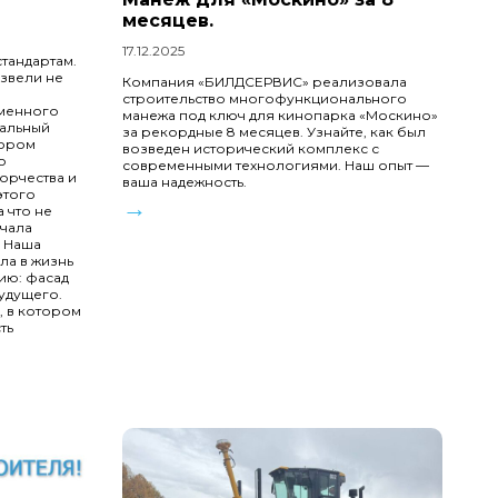
месяцев.
17.12.2025
тандартам.
звели не
Компания «БИЛДСЕРВИС» реализовала
строительство многофункционального
еменного
манежа под ключ для кинопарка «Москино»
сальный
за рекордные 8 месяцев. Узнайте, как был
тором
возведен исторический комплекс с
о
современными технологиями. Наш опыт —
орчества и
ваша надежность.
этого
→
 что не
ачала
. Наша
ла в жизнь
ию: фасад
удущего.
, в котором
ть