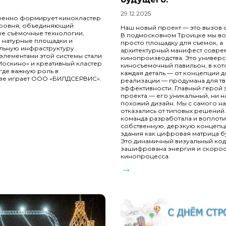
29.12.2025
ренно формирует кинокластер
ровня, объединяющий
Наш новый проект — это вызов с
е съёмочные технологии,
В подмосковном Троицке мы во
 натурные площадки и
просто площадку для съемок, а
льную инфраструктуру.
архитектурный манифест совр
лементами этой системы стали
кинопроизводства. Это универ
оскино» и креативный кластер
киносъемочный павильон, в ко
де важную роль в
каждая деталь — от концепции д
тве играет ООО «БИЛДСЕРВИС».
реализации — продумана для тв
эффективности. Главный герой 
проекта — его уникальный, ни на
похожий дизайн. Мы с самого н
отказались от типовых решений
команда разработала и воплоти
собственную, дерзкую концепц
здания как цифровая матрица б
Это динамичный визуальный код
зашифрована энергия и скорос
кинопроцесса.
→