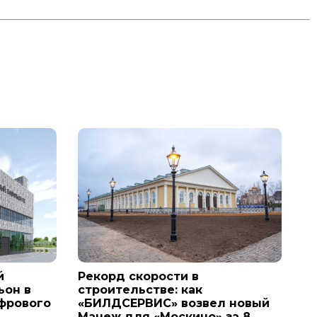
й
Рекорд скорости в
ьон в
строительстве: как
ифрового
«БИЛДСЕРВИС» возвел новый
Манеж для «Москино» за 8