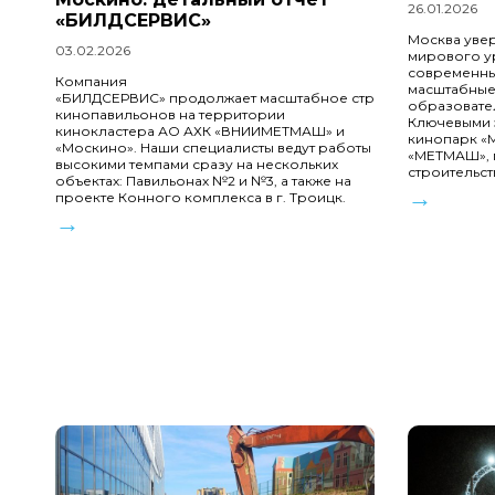
26.01.2026
«БИЛДСЕРВИС»
Москва уве
03.02.2026
мирового у
современны
Компания
масштабные
«БИЛДСЕРВИС» продолжает масштабное строительство
образовате
кинопавильонов на территории
Ключевыми э
кинокластера АО АХК «ВНИИМЕТМАШ» и
кинопарк «М
«Москино». Наши специалисты ведут работы
«МЕТМАШ», г
высокими темпами сразу на нескольких
строительс
объектах: Павильонах №2 и №3, а также на
→
проекте Конного комплекса в г. Троицк.
→