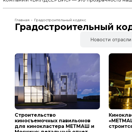
Главная
›
Градостроительный кодекс
Градостроительный ко
Новости компании
Новости отрасли
Строительство
Кинокла
киносъемочных павильонов
«МЕТМАШ
для кинокластера МЕТМАШ и
строитс
Москино: детальный отчет