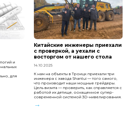
Китайские инженеры приехали
с проверкой, а уехали с
восторгом от нашего стола
ологий и
14.10.2025
ональных
К нам на объекты в Троицк приехали три
льно, для
инженера с завода Shantui — того самого,
что производит наши мощные грейдеры.
Цель визита — проверить, как справляется с
работой их детище, оснащенное супер-
современной системой 3D-нивелирования.
→