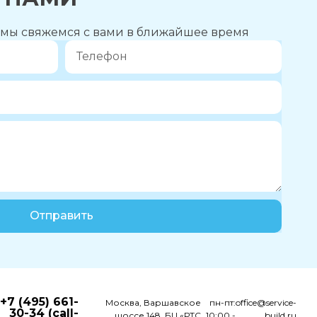
и мы свяжемся с вами в ближайшее время
Отправить
+7 (495) 661-
Москва, Варшавское
пн-пт:
office@service-
30-34 (call-
шоссе 148, БЦ «РТС
10:00 -
build.ru