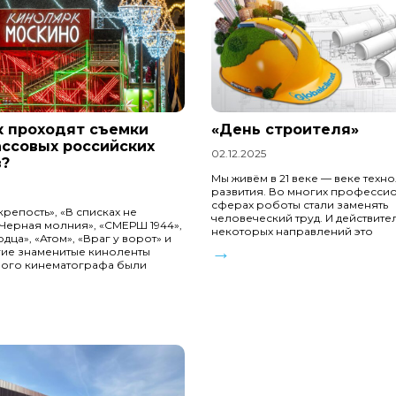
к проходят съемки
«День строителя»
ассовых российских
02.12.2025
?
Мы живём в 21 веке — веке техн
развития. Во многих професси
сферах роботы стали заменять
крепость», «В списках не
человеческий труд. И действите
«Черная молния», «СМЕРШ 1944»,
некоторых направлений это
дца», «Атом», «Враг у ворот» и
→
гие знаменитые киноленты
ного кинематографа были