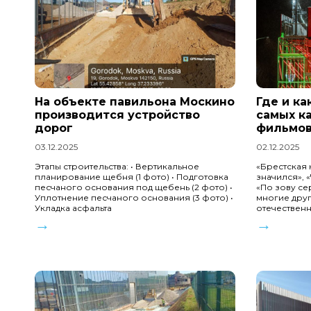
На объекте павильона Москино
Где и ка
производится устройство
самых к
дорог
фильмов
03.12.2025
02.12.2025
Этапы строительства: • Вертикальное
«Брестская 
планирование щебня (1 фото) • Подготовка
значился», 
песчаного основания под щебень (2 фото) •
«По зову сер
Уплотнение песчаного основания (3 фото) •
многие дру
Укладка асфальта
отечествен
→
→