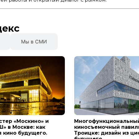
декс
Мы в СМИ
стер «Москино» и
Многофункциональны
» в Москве: как
киносъемочный павил
я кино будущего.
Троицке: дизайн из ц
будущего.