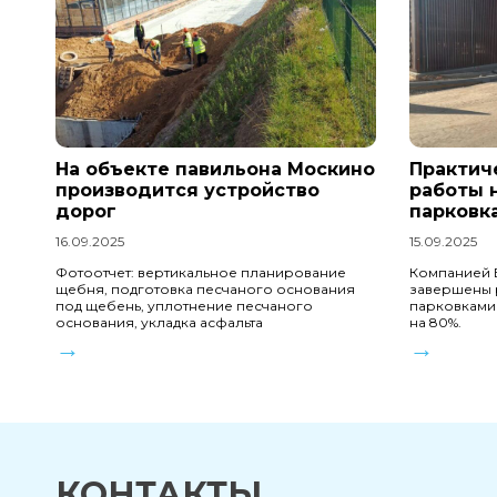
На объекте павильона Москино
Практич
производится устройство
работы 
дорог
парковк
16.09.2025
15.09.2025
Фотоотчет: вертикальное планирование
Компанией 
щебня, подготовка песчаного основания
завершены 
под щебень, уплотнение песчаного
парковками
основания, укладка асфальта
на 80%.
→
→
КОНТАКТЫ