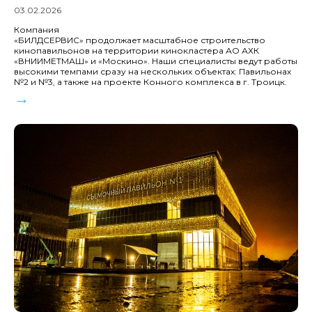
03.02.2026
Компания
«БИЛДСЕРВИС» продолжает масштабное строительство
кинопавильонов на территории кинокластера АО АХК
«ВНИИМЕТМАШ» и «Москино». Наши специалисты ведут работы
высокими темпами сразу на нескольких объектах: Павильонах
№2 и №3, а также на проекте Конного комплекса в г. Троицк.
→