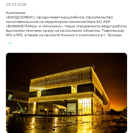
03.02.2026
Компания
«БИЛДСЕРВИС» продолжает масштабное строительство
кинопавильонов на территории кинокластера АО АХК
«ВНИИМЕТМАШ» и «Москино». Наши специалисты ведут работы
высокими темпами сразу на нескольких объектах: Павильонах
№2 и №3, а также на проекте Конного комплекса в г. Троицк.
→