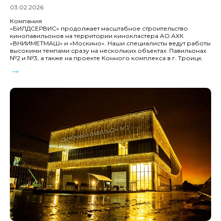
03.02.2026
Компания
«БИЛДСЕРВИС» продолжает масштабное строительство
кинопавильонов на территории кинокластера АО АХК
«ВНИИМЕТМАШ» и «Москино». Наши специалисты ведут работы
высокими темпами сразу на нескольких объектах: Павильонах
№2 и №3, а также на проекте Конного комплекса в г. Троицк.
→