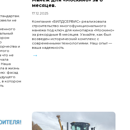
месяцев.
17.12.2025
тандартам.
звели не
Компания «БИЛДСЕРВИС» реализовала
строительство многофункционального
еменного
манежа под ключ для кинопарка «Москино»
сальный
за рекордные 8 месяцев. Узнайте, как был
тором
возведен исторический комплекс с
о
современными технологиями. Наш опыт —
орчества и
ваша надежность.
этого
→
 что не
ачала
. Наша
ла в жизнь
ию: фасад
удущего.
, в котором
ть