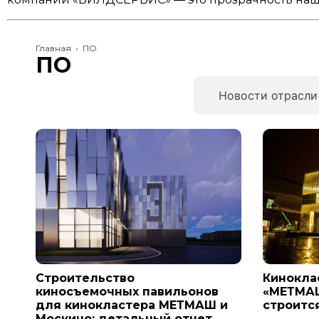
Главная
›
ПО
ПО
Новости компании
Новости отрасли
Строительство
Кинокла
киносъемочных павильонов
«МЕТМАШ
для кинокластера МЕТМАШ и
строитс
Москино: детальный отчет