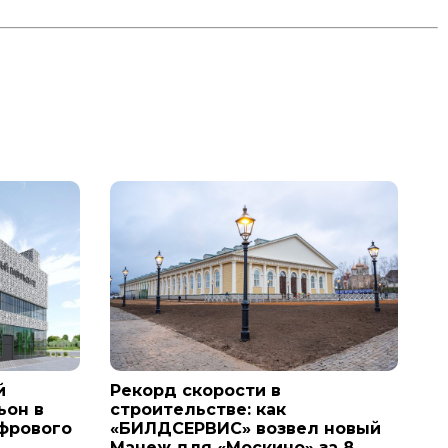
й
Рекорд скорости в
ьон в
строительстве: как
ифрового
«БИЛДСЕРВИС» возвел новый
Манеж для «Москино» за 8