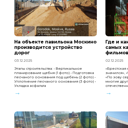
На объекте павильона Москино
Где и ка
производится устройство
самых к
дорог
фильмов
03.12.2025
02.12.2025
Этапы строительства: • Вертикальное
«Брестская 
планирование щебня (1 фото) • Подготовка
значился», 
песчаного основания под щебень (2 фото) •
«По зову сер
Уплотнение песчаного основания (3 фото) •
многие дру
Укладка асфальта
отечествен
→
→