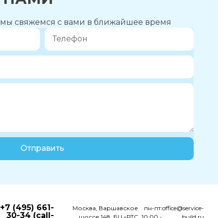
и мы свяжемся с вами в ближайшее время
Отправить
+7 (495) 661-
Москва, Варшавское
пн-пт:
office@service-
30-34 (call-
шоссе 148, БЦ «РТС
10:00 -
build.ru