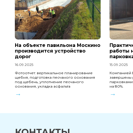
На объекте павильона Москино
Практич
производится устройство
работы 
дорог
парковк
16.09.2025
15.09.2025
Фотоотчет: вертикальное планирование
Компанией 
щебня, подготовка песчаного основания
завершены 
под щебень, уплотнение песчаного
парковками
основания, укладка асфальта
на 80%.
→
→
КОНТАКТЫ