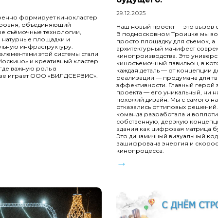
29.12.2025
ренно формирует кинокластер
ровня, объединяющий
Наш новый проект — это вызов с
е съёмочные технологии,
В подмосковном Троицке мы во
 натурные площадки и
просто площадку для съемок, а
льную инфраструктуру.
архитектурный манифест совр
лементами этой системы стали
кинопроизводства. Это универ
оскино» и креативный кластер
киносъемочный павильон, в ко
де важную роль в
каждая деталь — от концепции д
тве играет ООО «БИЛДСЕРВИС».
реализации — продумана для тв
эффективности. Главный герой 
проекта — его уникальный, ни на
похожий дизайн. Мы с самого н
отказались от типовых решений
команда разработала и воплоти
собственную, дерзкую концепц
здания как цифровая матрица б
Это динамичный визуальный код
зашифрована энергия и скорос
кинопроцесса.
→