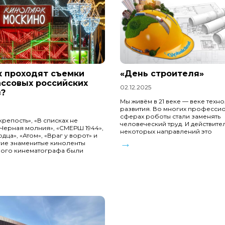
к проходят съемки
«День строителя»
ассовых российских
02.12.2025
?
Мы живём в 21 веке — веке техн
развития. Во многих професси
сферах роботы стали заменять
крепость», «В списках не
человеческий труд. И действите
«Черная молния», «СМЕРШ 1944»,
некоторых направлений это
дца», «Атом», «Враг у ворот» и
→
гие знаменитые киноленты
ного кинематографа были