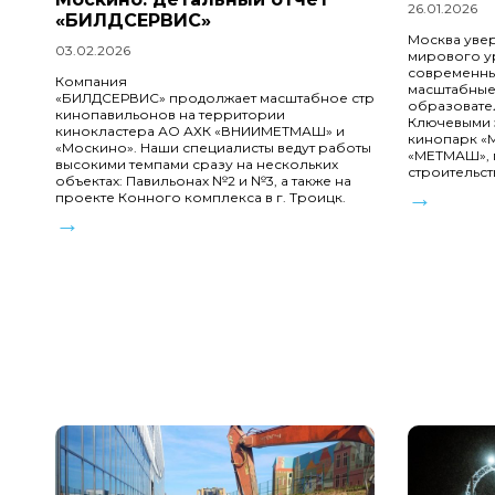
26.01.2026
«БИЛДСЕРВИС»
Москва уве
03.02.2026
мирового у
современны
Компания
масштабные
«БИЛДСЕРВИС» продолжает масштабное строительство
образовате
кинопавильонов на территории
Ключевыми э
кинокластера АО АХК «ВНИИМЕТМАШ» и
кинопарк «М
«Москино». Наши специалисты ведут работы
«МЕТМАШ», г
высокими темпами сразу на нескольких
строительс
объектах: Павильонах №2 и №3, а также на
→
проекте Конного комплекса в г. Троицк.
→