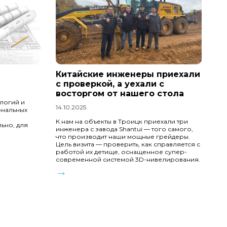
Китайские инженеры приехали
с проверкой, а уехали с
восторгом от нашего стола
ологий и
14.10.2025
ональных
К нам на объекты в Троицк приехали три
льно, для
инженера с завода Shantui — того самого,
что производит наши мощные грейдеры.
Цель визита — проверить, как справляется с
работой их детище, оснащенное супер-
современной системой 3D-нивелирования.
→