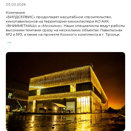
03.02.2026
Компания
«БИЛДСЕРВИС» продолжает масштабное строительство
кинопавильонов на территории кинокластера АО АХК
«ВНИИМЕТМАШ» и «Москино». Наши специалисты ведут работы
высокими темпами сразу на нескольких объектах: Павильонах
№2 и №3, а также на проекте Конного комплекса в г. Троицк.
→