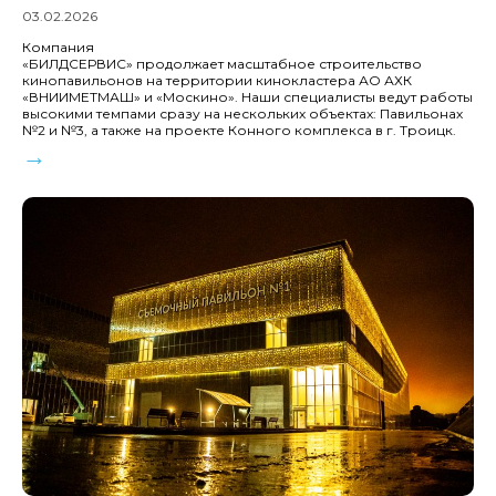
03.02.2026
Компания
«БИЛДСЕРВИС» продолжает масштабное строительство
кинопавильонов на территории кинокластера АО АХК
«ВНИИМЕТМАШ» и «Москино». Наши специалисты ведут работы
высокими темпами сразу на нескольких объектах: Павильонах
№2 и №3, а также на проекте Конного комплекса в г. Троицк.
→