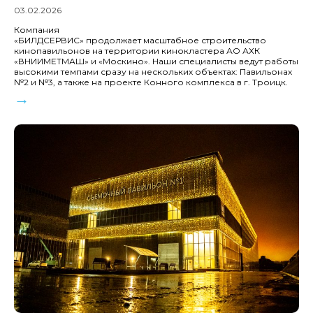
03.02.2026
Компания
«БИЛДСЕРВИС» продолжает масштабное строительство
кинопавильонов на территории кинокластера АО АХК
«ВНИИМЕТМАШ» и «Москино». Наши специалисты ведут работы
высокими темпами сразу на нескольких объектах: Павильонах
№2 и №3, а также на проекте Конного комплекса в г. Троицк.
→