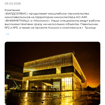
03.02.2026
Компания
«БИЛДСЕРВИС» продолжает масштабное строительство
кинопавильонов на территории кинокластера АО АХК
«ВНИИМЕТМАШ» и «Москино». Наши специалисты ведут работы
высокими темпами сразу на нескольких объектах: Павильонах
№2 и №3, а также на проекте Конного комплекса в г. Троицк.
→