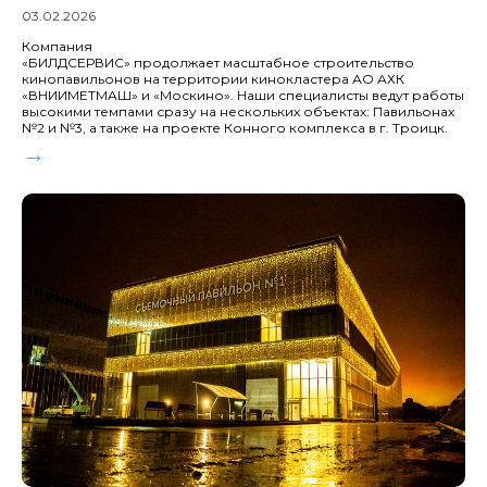
03.02.2026
Компания
«БИЛДСЕРВИС» продолжает масштабное строительство
кинопавильонов на территории кинокластера АО АХК
«ВНИИМЕТМАШ» и «Москино». Наши специалисты ведут работы
высокими темпами сразу на нескольких объектах: Павильонах
№2 и №3, а также на проекте Конного комплекса в г. Троицк.
→