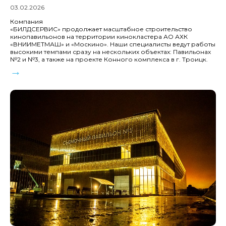
03.02.2026
Компания
«БИЛДСЕРВИС» продолжает масштабное строительство
кинопавильонов на территории кинокластера АО АХК
«ВНИИМЕТМАШ» и «Москино». Наши специалисты ведут работы
высокими темпами сразу на нескольких объектах: Павильонах
№2 и №3, а также на проекте Конного комплекса в г. Троицк.
→