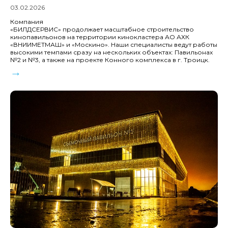
03.02.2026
Компания
«БИЛДСЕРВИС» продолжает масштабное строительство
кинопавильонов на территории кинокластера АО АХК
«ВНИИМЕТМАШ» и «Москино». Наши специалисты ведут работы
высокими темпами сразу на нескольких объектах: Павильонах
№2 и №3, а также на проекте Конного комплекса в г. Троицк.
→